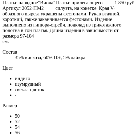
Платье нарядное"Виола"
Платье прилегающего
1 850 руб.
Артикул 2052-ПМ2
силуэта, на кокетке. Края V-
образного выреза украшены фестонами. Рукав втачной,
короткий, также заканчивается фестонами. Изделие
выполнено из гипюра-стрейч, подклад из трикотажного
полотна в тон платья. Длина изделия в зависимости от
размера 97-104
Состав
35% вискоза, 60% ПЭ, 5% лайкра
Цвет
индиго
изумрудный
свёкла цветок
-
Размер
50
52
54
56