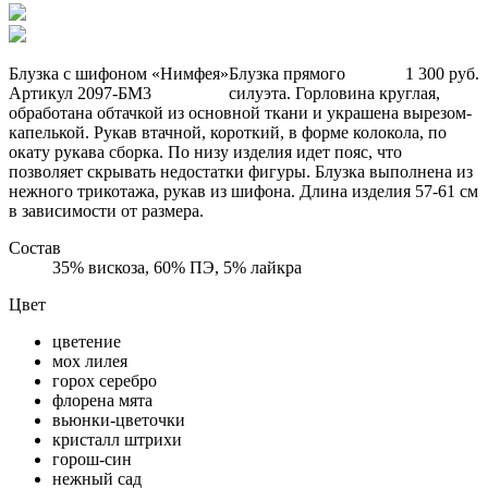
Блузка с шифоном «Нимфея»
Блузка прямого
1 300 руб.
Артикул 2097-БМ3
силуэта. Горловина круглая,
обработана обтачкой из основной ткани и украшена вырезом-
капелькой. Рукав втачной, короткий, в форме колокола, по
окату рукава сборка. По низу изделия идет пояс, что
позволяет скрывать недостатки фигуры. Блузка выполнена из
нежного трикотажа, рукав из шифона. Длина изделия 57-61 см
в зависимости от размера.
Состав
35% вискоза, 60% ПЭ, 5% лайкра
Цвет
цветение
мох лилея
горох серебро
флорена мята
вьюнки-цветочки
кристалл штрихи
горош-син
нежный сад