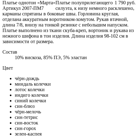
Платье однотон «Марта»
Платье полуприлегающего
1 790 руб.
Артикул 2007-ПМ7
силуэта, к низу немного расклешено,
карманы спрятаны в боковые швы. Горловина круглая,
отделана аккуратным воротником-хомутом. Рукав втачной,
длина 7/8, внизу на тонкой резинке с небольшим напуском.
Платье выполнено из ткани скуба-креп, вортоник и рукава из
нежного шифона в тон изделия. Длина изделия 98-102 см в
зависимости от размера.
Состав
10% вискоза, 85% ПЭ, 5% эластан
Цвет
чёрн-дождь
миндаль колечки
лотос колечки
индиго колечки
синий колечки
син-блюз
чёрн-мелочь
син-тетрис
син-восток
син-горох
зелен-каспея