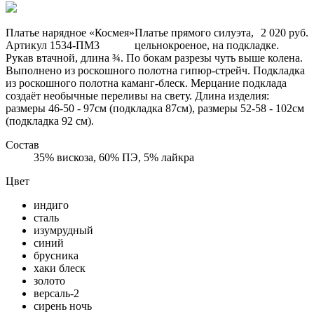
Платье нарядное «Космея»
Платье прямого силуэта,
2 020 руб.
Артикул 1534-ПМ3
цельнокроеное, на подкладке.
Рукав втачной, длина ¾. По бокам разрезы чуть выше колена.
Выполнено из роскошного полотна гипюр-стрейч. Подкладка
из роскошного полотна каманг-блеск. Мерцание подклада
создаёт необычные переливы на свету. Длина изделия:
размеры 46-50 - 97см (подкладка 87см), размеры 52-58 - 102см
(подкладка 92 см).
Состав
35% вискоза, 60% ПЭ, 5% лайкра
Цвет
индиго
сталь
изумрудный
синий
брусника
хаки блеск
золото
версаль-2
сирень ночь